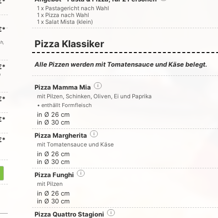
€*
1 x Pastagericht nach Wahl
1 x Pizza nach Wahl
1 x Salat Mista (klein)
€*
Pizza Klassiker
ch,
Alle Pizzen werden mit Tomatensauce und Käse belegt.
€*
n
Pizza Mamma Mia
i
mit Pilzen, Schinken, Oliven, Ei und Paprika
€*
• enthällt Formfleisch
in Ø 26 cm
€*
in Ø 30 cm
Pizza Margherita
i
€*
mit Tomatensauce und Käse
in Ø 26 cm
in Ø 30 cm
Pizza Funghi
i
mit Pilzen
in Ø 26 cm
in Ø 30 cm
Pizza Quattro Stagioni
i