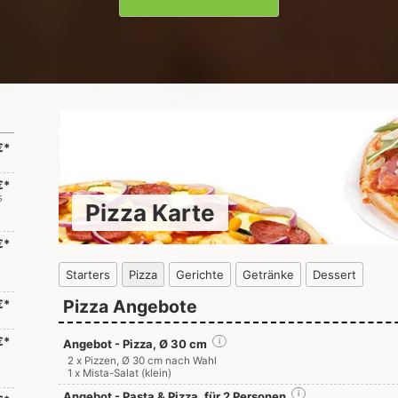
€*
€*
5
Pizza Karte
€*
Starters
Pizza
Gerichte
Getränke
Dessert
Pizza Angebote
€*
€*
Angebot - Pizza, Ø 30 cm
i
2 x Pizzen, Ø 30 cm nach Wahl
1 x Mista-Salat (klein)
Angebot - Pasta & Pizza, für 2 Personen
i