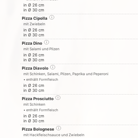
in Ø 26 cm
in Ø 30 cm
Pizza Cipolla
i
mit Zwiebeln
in Ø 26 cm
in Ø 30 cm
Pizza Dino
i
mit Salami und Pilzen
in Ø 26 cm
in Ø 30 cm
Pizza Diavolo
i
mit Schinken, Salami, Pilzen, Paprika und Peperoni
• enthällt Formfleisch
in Ø 26 cm
in Ø 30 cm
Pizza Prosciutto
i
mit Schinken
• enthällt Formfleisch
in Ø 26 cm
in Ø 30 cm
Pizza Bolognese
i
mit Hackfleischsauce und Zwiebeln