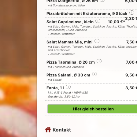
Pizza Margherita, Ø 26 cm
6,00 
mit Tomatensauce und Käse
Pizzabrötchen mit Kräutercreme, 9 Stück
i
3,30 
Salat Capricciosa, klein
i
10,00 €*
mit Salat, Gurken, Mais, Tomaten, Schinken, Paprika, Käse, Thunfis
Artischocken, Ei und Zwiebeln
• enthällt Formfleisch
Salat Mamma Mia, mini
i
7,50 
mit Salat, Gurken, Tomaten, Mais, Schinken, Paprika, Käse, Krabbe
und Artischocken
• enthällt Formfleisch
Pizza Taormina, Ø 26 cm
i
7,60 
mit Thunfisch und Zwiebeln
Pizza Salami, Ø 30 cm
i
9,50 
mit Salami
Fanta, 1 l
i
3,50 
inkl. 0,15 € Pfand / MEHRWEG
Grundpreis: 3,50 €/Liter
Hier gleich bestellen
Kontakt