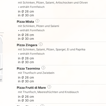
mit Schinken, Pilzen, Salami, Artischocken und Oliven
• enthällt Formfleisch
in Ø 26 cm
in Ø 30 cm
Pizza Mista
i
mit Schinken, Pilzen und Salami
• enthällt Formfleisch
in Ø 26 cm
in Ø 30 cm
Pizza Zingara
i
mit Schinken, Salami, Pilzen, Spargel, Ei und Paprika
• enthällt Formfleisch
in Ø 26 cm
in Ø 30 cm
Pizza Taormina
i
mit Thunfisch und Zwiebeln
in Ø 26 cm
in Ø 30 cm
Pizza Frutti di Mare
i
mit Thunfisch, Meeresfrüchten und Knoblauch
in Ø 26 cm
in Ø 30 cm