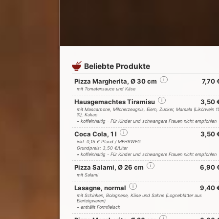
Beliebte Produkte
Pizza Margherita, Ø 30 cm
i
7,70 
mit Tomatensauce und Käse
Hausgemachtes Tiramisu
i
3,50 
mit Mascarpone, Milcherzeugnis, Eiern, Zucker, Marsala (Likörwein 1
%), Kakao
• koffeinhaltig - Für Kinder und schwangere Frauen nicht empfohlen
Coca Cola, 1 l
i
3,50 
inkl. 0,15 € Pfand / MEHRWEG
Grundpreis: 3,50 €/Liter
• koffeinhaltig - Für Kinder und schwangere Frauen nicht empfohlen
Pizza Salami, Ø 26 cm
i
6,90 
mit Salami
Lasagne, normal
i
9,40 
mit Schinken, Bolognese, Käse und Sahne (Logneblätter aus
Eierteigwaren)
• enthällt Formfleisch
i