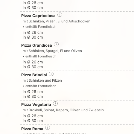
in Ø 26 cm
in Ø 30 cm
Pizza Capricciosa
i
mit Schinken, Pilzen, Ei und Artischocken
• enthällt Formfleisch
in Ø 26 cm
in Ø 30 cm
Pizza Grandiosa
i
mit Schinken, Spargel, Ei und Oliven
• enthällt Formfleisch
in Ø 26 cm
in Ø 30 cm
Pizza Brindisi
i
mit Schinken und Pilzen
• enthällt Formfleisch
in Ø 26 cm
in Ø 30 cm
Pizza Vegetaria
i
mit Brokkoli, Spinat, Kapern, Oliven und Zwiebeln
in Ø 26 cm
in Ø 30 cm
Pizza Roma
i