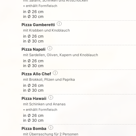
mit Salami, Schinken und Artischocken
• enthällt Formfleisch
in Ø 26 cm
in Ø 30 cm
Pizza Gamberetti
i
mit Krabben und Knoblauch
in Ø 26 cm
in Ø 30 cm
Pizza Napoli
i
mit Sardellen, Oliven, Kapern und Knoblauch
in Ø 26 cm
in Ø 30 cm
Pizza Allo Chef
i
mit Brokkoli, Pilzen und Paprika
in Ø 26 cm
in Ø 30 cm
Pizza Hawaii
i
mit Schinken und Ananas
• enthällt Formfleisch
in Ø 26 cm
in Ø 30 cm
Pizza Bomba
i
mit Überraschung für 2 Personen