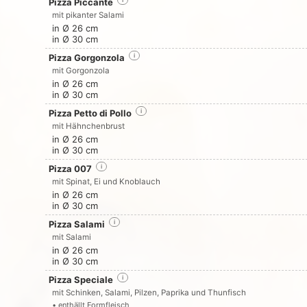
Pizza Piccante
i
mit pikanter Salami
in Ø 26 cm
in Ø 30 cm
Pizza Gorgonzola
i
mit Gorgonzola
in Ø 26 cm
in Ø 30 cm
Pizza Petto di Pollo
i
mit Hähnchenbrust
in Ø 26 cm
in Ø 30 cm
Pizza 007
i
mit Spinat, Ei und Knoblauch
in Ø 26 cm
in Ø 30 cm
Pizza Salami
i
mit Salami
in Ø 26 cm
in Ø 30 cm
Pizza Speciale
i
mit Schinken, Salami, Pilzen, Paprika und Thunfisch
• enthällt Formfleisch